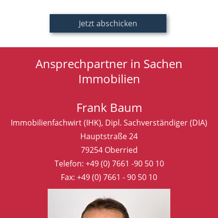
Ansprechpartner in Sachen
Immobilien
Frank Baum
Immobilienfachwirt (IHK), Dipl. Sachverständiger (DIA)
Hauptstraße 24
79254 Oberried
Telefon:
+49 (0) 7661 -90 50 10
Fax: +49 (0) 7661 - 90 50 10