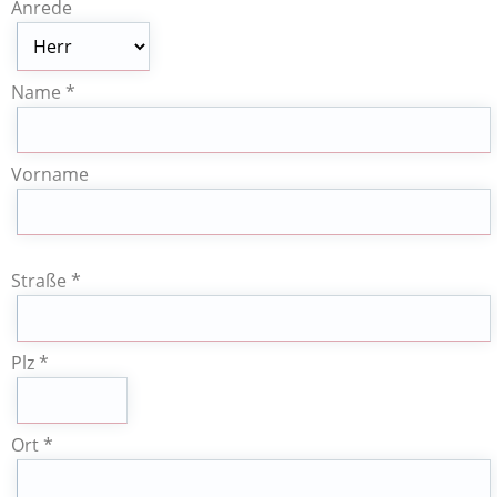
Anrede
Name *
Vorname
Straße *
Plz *
Ort *