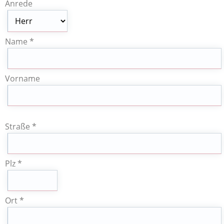
Anrede
Name *
Vorname
Straße *
Plz *
Ort *