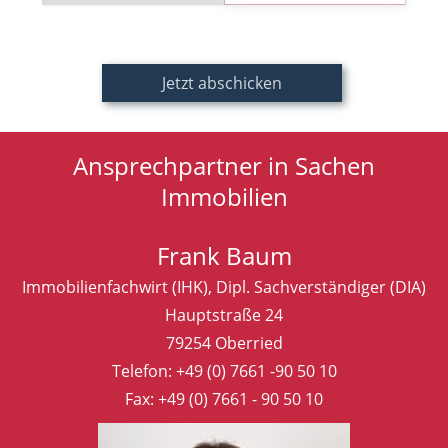
Ansprechpartner in Sachen
Immobilien
Frank Baum
Immobilienfachwirt (IHK), Dipl. Sachverständiger (DIA)
Hauptstraße 24
79254 Oberried
Telefon:
+49 (0) 7661 -90 50 10
Fax: +49 (0) 7661 - 90 50 10